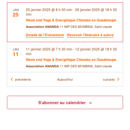
25 janvier 2025 @ 8 h 00 min
-
26 janvier 2025 @ 18 h 30
JAN
25
min
Week end Yoga & Energétique Chinoise en Guadeloupe
11 IMP DES MOMBINS, Saint-claude
Association ANANDA
Details de l’Evènement
Recevoir l’Itinéraire à suivre
11 janvier 2025 @ 7 h 30 min
-
12 janvier 2025 @ 18 h 30
JAN
11
min
Week end Yoga & Energétique Chinoise en Guadeloupe
11 IMP DES MOMBINS, Saint-claude
Association ANANDA
Évènements
Évènements
précédents
Aujourd’hui
suivants
21 décembre 2024 @ 8 h 00 min
-
24 décembre 2024 @
DÉC
21
18 h 00 min
Stage d’Introduction à la Formation AeroYoga®
11 IMP DES MOMBINS, Saint-claude
Association ANANDA
S’abonner au calendrier
9 h 30 min
-
12 h 30 min
DÉC
15
L’Anatomie Vivante en Mouvement * Selina Gullery &
David Adam Kanner