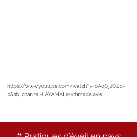
https://www.youtube.com/watch?v=oA0OjzOZd-
c&ab_channel=LAYAMALerythmedelavie
# Pratiques d’éveil en pays