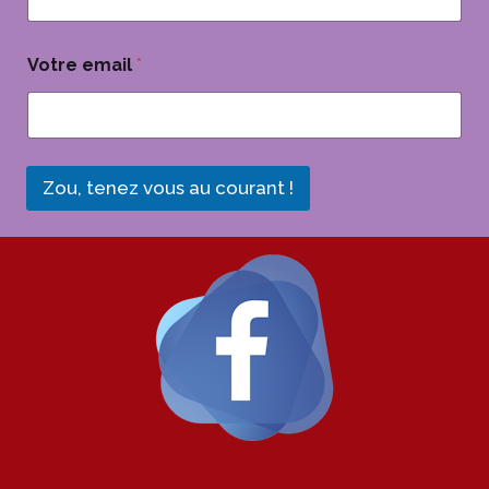
*
Votre email
*
V
o
t
r
e
*
Zou, tenez vous au courant !