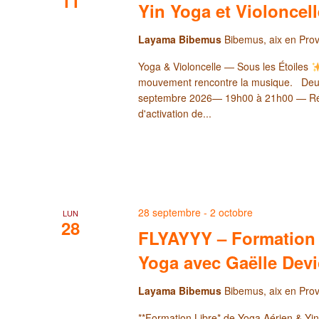
11
Yin Yoga et Violoncelle
Layama Bibemus
Bibemus, aix en Pro
Yoga & Violoncelle — Sous les Étoiles
mouvement rencontre la musique. Deux
septembre 2026— 19h00 à 21h00 — Rése
d'activation de...
28 septembre
-
2 octobre
LUN
28
FLYAYYY – Formation 
Yoga avec Gaëlle Devi
Layama Bibemus
Bibemus, aix en Pro
**Formation Libre* de Yoga Aérien & Y