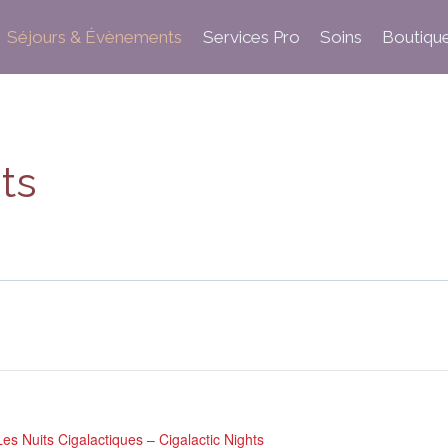
Séjours & Évènements
Services Pro
Soins
Boutiqu
ts
Les Nuits Cigalactiques – Cigalactic Nights