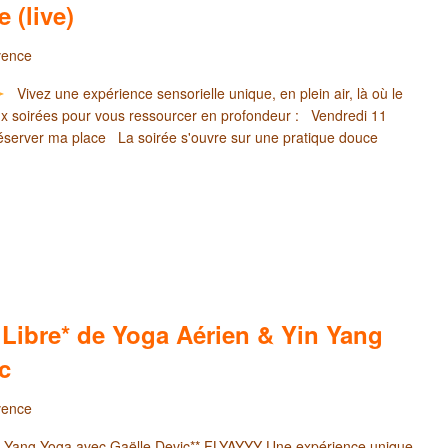
 (live)
vence
Vivez une expérience sensorielle unique, en plein air, là où le
 soirées pour vous ressourcer en profondeur : Vendredi 11
rver ma place La soirée s'ouvre sur une pratique douce
Libre* de Yoga Aérien & Yin Yang
c
vence
in Yang Yoga avec Gaëlle Devic** FLYAYYY Une expérience unique