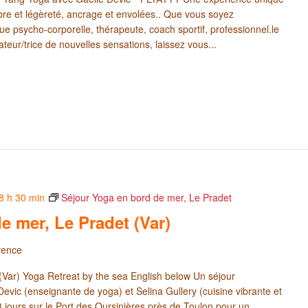
ilibre et légèreté, ancrage et envolées.. Que vous soyez
ue psycho-corporelle, thérapeute, coach sportif, professionnel.le
eur/trice de nouvelles sensations, laissez vous...
8 h 30 min
Séjour Yoga en bord de mer, Le Pradet
e mer, Le Pradet (Var)
vence
(Var) Yoga Retreat by the sea English below Un séjour
evic (enseignante de yoga) et Selina Gullery (cuisine vibrante et
e 3 jours sur le Port des Oursinières près de Toulon pour un