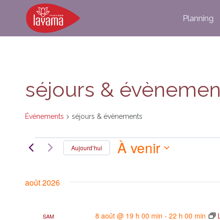
Aller
Planning
au
contenu
séjours & évènemen
Évènements
séjours & évènements
À venir
Évènements
Aujourd’hui
Sélectionnez
une
août 2026
date.
8 août @ 19 h 00 min
-
22 h 00 min
SAM