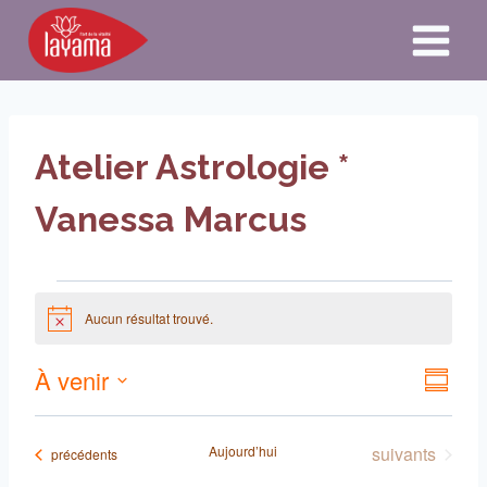
Aller
au
contenu
Atelier Astrologie *
Vanessa Marcus
Évènements
Aucun résultat trouvé.
Notice
À venir
Navigat
Navi
Résum
par
Sélectionnez
de
consulta
la
Évènements
Aujourd’hui
suivants
Évènements
précédents
vue
date