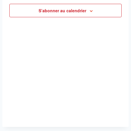
Évè
S’abonner au calendrier