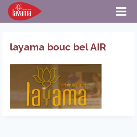
Aller
au
contenu
layama bouc bel AIR