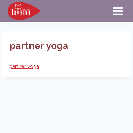
Aller
au
contenu
partner yoga
partner yoga