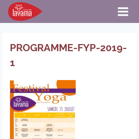
Aller
au
contenu
PROGRAMME-FYP-2019-
1