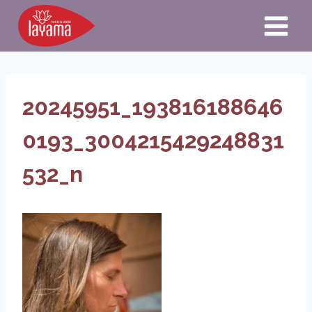
Aller
au
contenu
20245951_193816188646
0193_3004215429248831
532_n