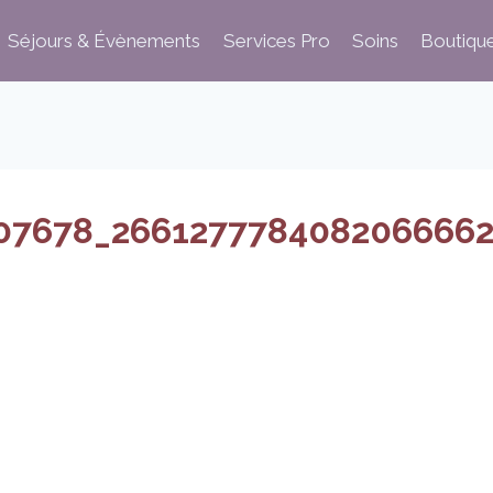
Séjours & Évènements
Services Pro
Soins
Boutiqu
07678_2661277784082066662