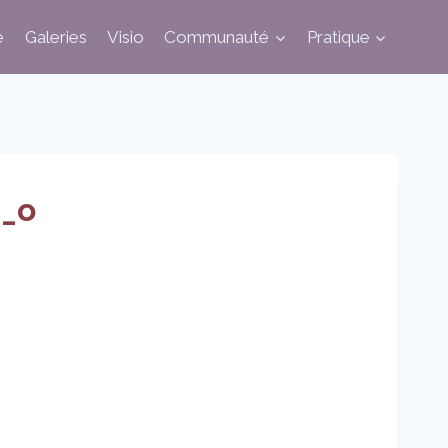
e
Galeries
Visio
Communauté
Pratique
_o