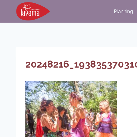
Aller
Planning
au
contenu
20248216_19383537031