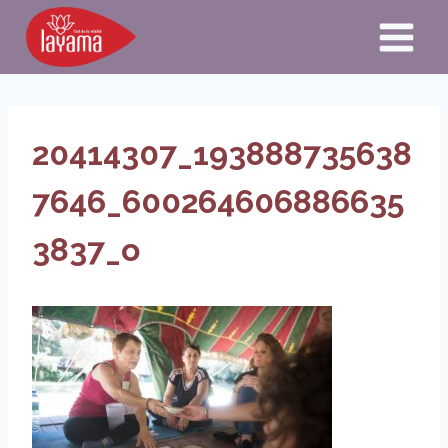
Aller
au
contenu
20414307_193888735638
7646_600264606886635
3837_o