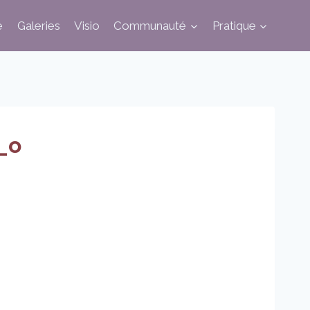
e
Galeries
Visio
Communauté
Pratique
_o