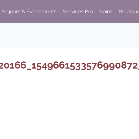
Séjours & Évènements
Services Pro
Soins
Boutiqu
20166_1549661533576990872