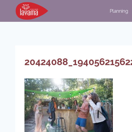
Aller
Planning
au
contenu
20424088_19405621562