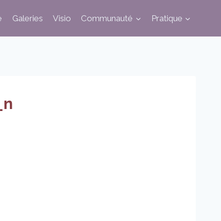
e
Galeries
Visio
Communauté
Pratique
_n