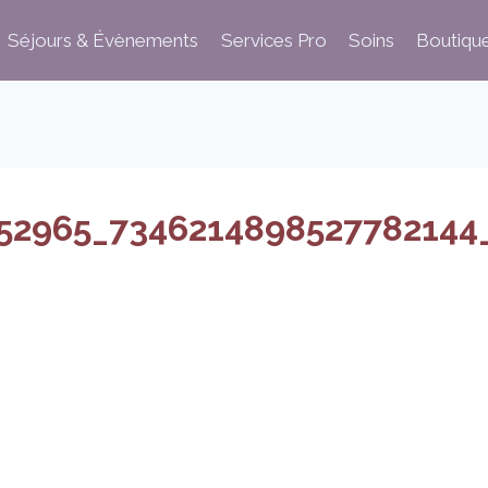
Séjours & Évènements
Services Pro
Soins
Boutiqu
52965_7346214898527782144