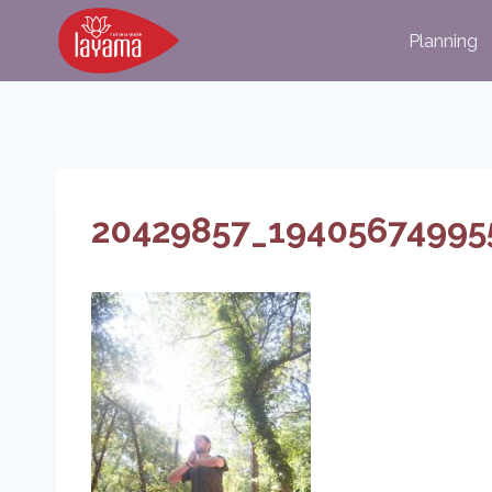
Aller
Planning
au
contenu
20429857_19405674995