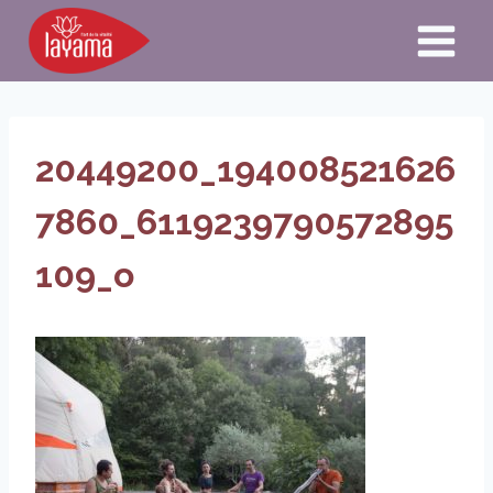
Aller
au
contenu
20449200_194008521626
7860_6119239790572895
109_o