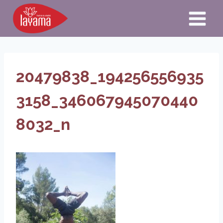
Aller
au
contenu
20479838_194256556935
3158_346067945070440
8032_n