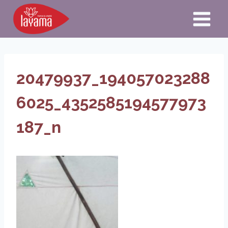
Aller
au
contenu
20479937_194057023288
6025_4352585194577973
187_n