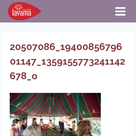
Aller
au
contenu
20507086_19400856796
01147_1359155773241142
678_o