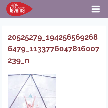
Aller
au
contenu
20525279_194256569268
6479_1133776047816007
239_n