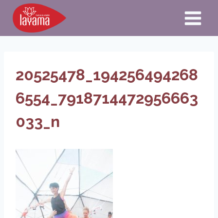
Aller
au
contenu
20525478_194256494268
6554_7918714472956663
033_n