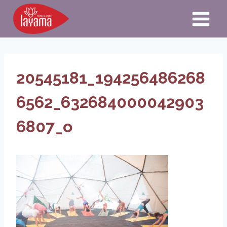
Aller
au
contenu
20545181_194256486268
6562_632684000042903
6807_o