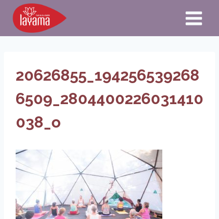
Aller
au
contenu
20626855_194256539268
6509_2804400226031410
038_o