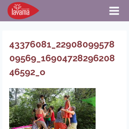
Aller
au
contenu
43376081_22908099578
09569_16904728296208
46592_o