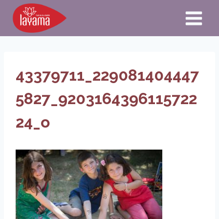
Aller
au
contenu
43379711_229081404447
5827_9203164396115722
24_o