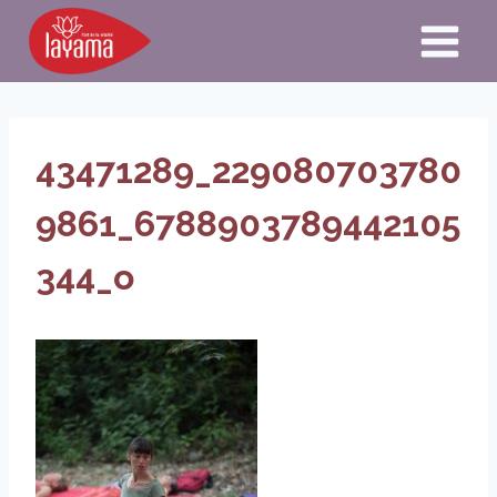
Aller
au
contenu
43471289_229080703780
9861_6788903789442105
344_o