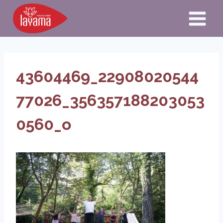
Aller
au
contenu
43604469_22908020544
77026_356357188203053
0560_o