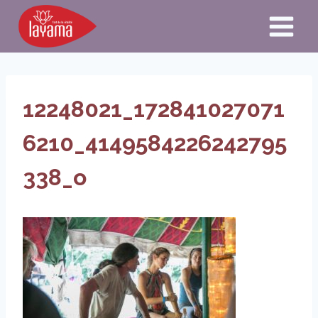
Aller
au
contenu
12248021_172841027071
6210_4149584226242795
338_o