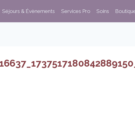
Séjours & Évènements
Services Pro
Soins
Boutiqu
16637_1737517180842889150