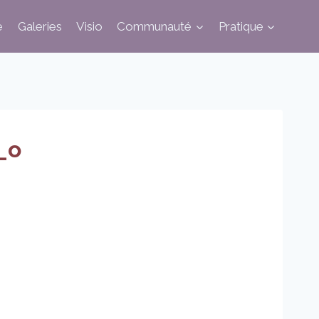
e
Galeries
Visio
Communauté
Pratique
_o