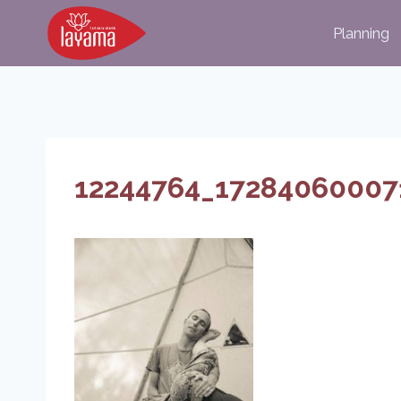
Aller
Planning
au
contenu
12244764_17284060007