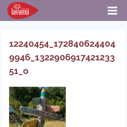
Aller
au
contenu
12240454_172840624404
9946_1322906917421233
51_o