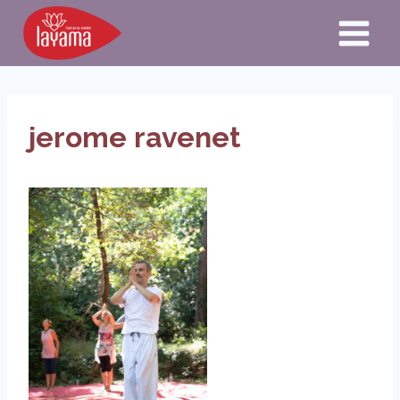
Aller
au
contenu
jerome ravenet