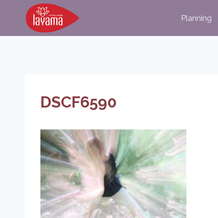
Aller
Planning
au
contenu
DSCF6590