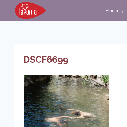
Aller
Planning
au
contenu
DSCF6699