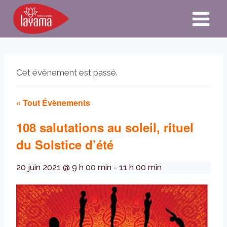
Aller
au
contenu
Cet évènement est passé.
« Tout Évènements
108 salutations au soleil, rituel
du Solstice d’été
20 juin 2021 @ 9 h 00 min
-
11 h 00 min