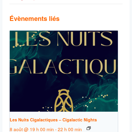
Évènements liés
Les Nuits Cigalactiques – Cigalactic Nights
8 août @ 19 h 00 min
-
22 h 00 min