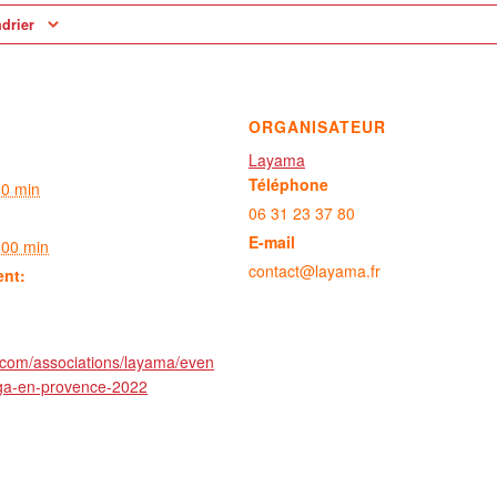
ndrier
ORGANISATEUR
Layama
Téléphone
00 min
06 31 23 37 80
E-mail
 00 min
contact@layama.fr
ent:
.com/associations/layama/even
oga-en-provence-2022