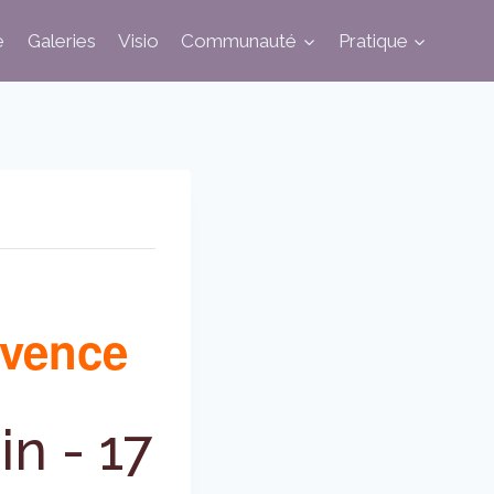
e
Galeries
Visio
Communauté
Pratique
ovence
in
-
17