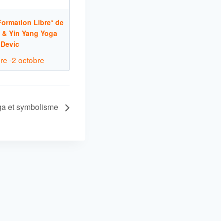
ormation Libre* de
 & Yin Yang Yoga
 Devic
re
-
2 octobre
ga et symbolisme