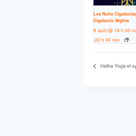
Les Nuits Cigalactiq
Cigalactic Nights
8 août @ 19 h 00 m
22 h 00 min
Hatha Yoga et s