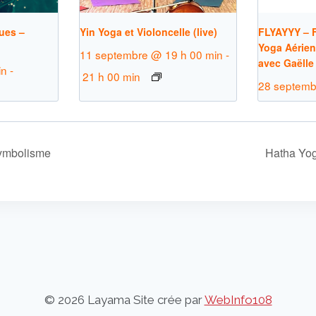
ues –
Yin Yoga et Violoncelle (live)
FLYAYYY – F
Yoga Aérien
11 septembre @ 19 h 00 min
-
avec Gaëlle
in
-
21 h 00 min
28 septemb
ymbolisme
Hatha Yo
© 2026 Layama Site crée par
WebInfo108