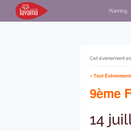
Aller
Planning
au
contenu
Cet évènement es
« Tout Évènement
9ème F
14 jui