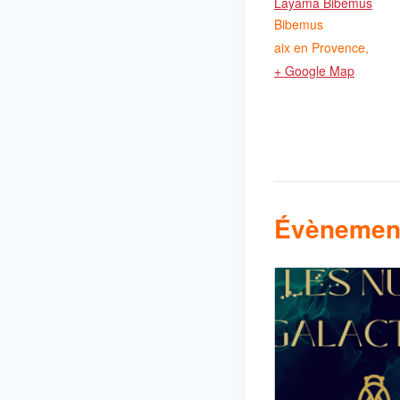
Layama Bibemus
Bibemus
aix en Provence
,
+ Google Map
Évènement