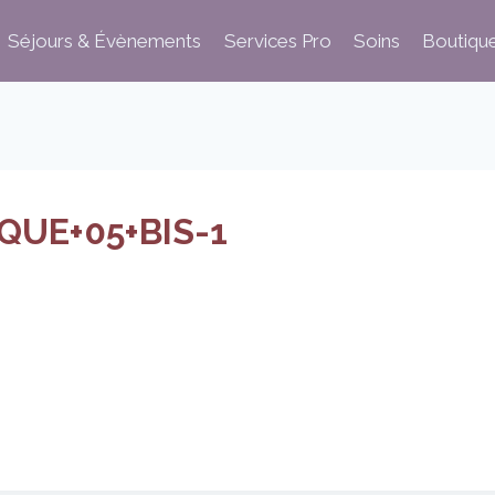
Séjours & Évènements
Services Pro
Soins
Boutiqu
UE+05+BIS-1