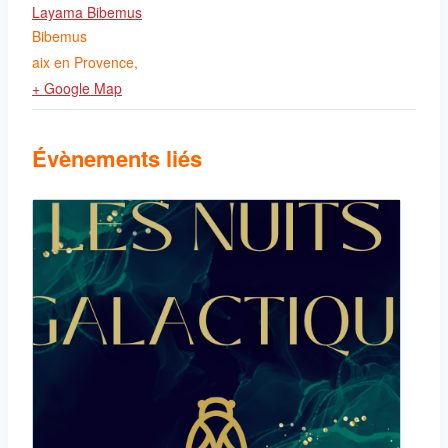
Layama Bibemus
Bibemus
aix en Provence
,
+ Google Map
Évènements liés