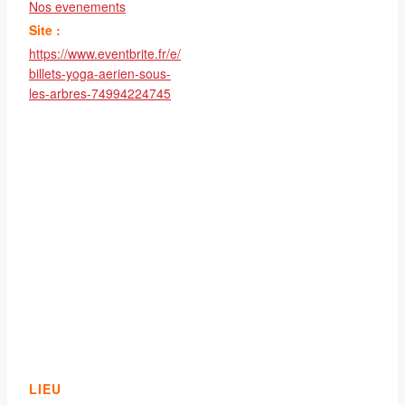
Nos evenements
Site :
https://www.eventbrite.fr/e/
billets-yoga-aerien-sous-
les-arbres-74994224745
LIEU