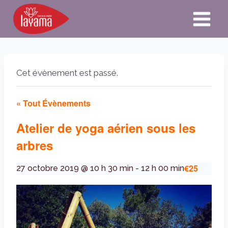
Aller
au
contenu
Cet évènement est passé.
« Tout Évènements
Atelier de yoga aérien sous les
arbres
€25
27 octobre 2019 @ 10 h 30 min
-
12 h 00 min