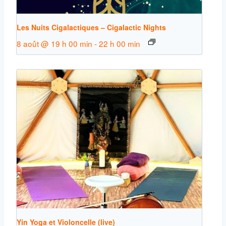
Les Nuits Cigalactiques – Cigalactic Nights
8 août @ 19 h 00 min
-
22 h 00 min
Yin Yoga et Violoncelle (live)