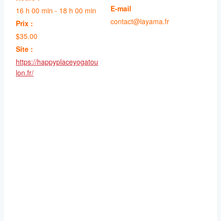
E-mail
16 h 00 min - 18 h 00 min
contact@layama.fr
Prix :
$35.00
Site :
https://happyplaceyogatou
lon.fr/