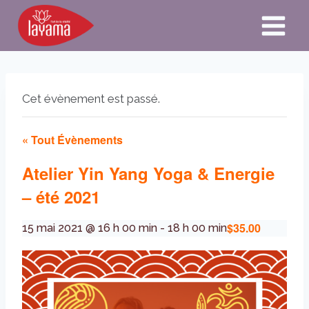
Aller
au
contenu
Cet évènement est passé.
« Tout Évènements
Atelier Yin Yang Yoga & Energie
– été 2021
$35.00
15 mai 2021 @ 16 h 00 min
-
18 h 00 min