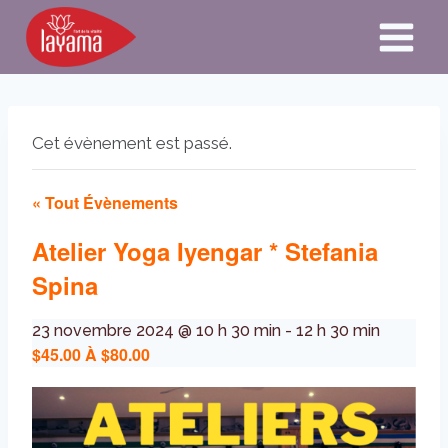
Aller
au
contenu
Cet évènement est passé.
« Tout Évènements
Atelier Yoga Iyengar * Stefania
Spina
23 novembre 2024 @ 10 h 30 min
-
12 h 30 min
$45.00 À $80.00