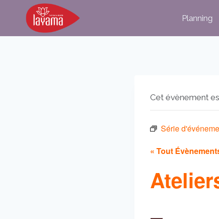
Aller
Planning
au
contenu
Cet évènement es
Série d'événeme
« Tout Évènement
Atelier