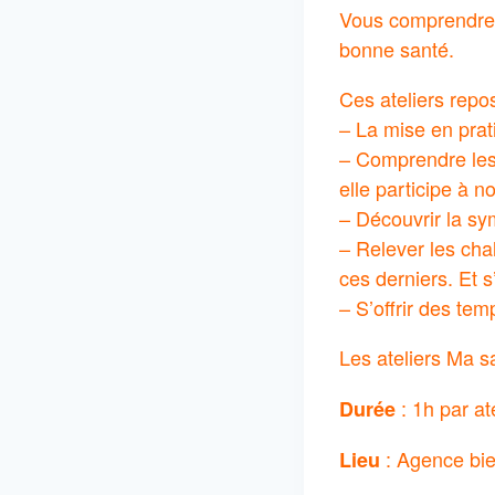
Vous comprendrez 
bonne santé.
Ces ateliers repo
– La mise en prati
– Comprendre les 
elle participe à n
– Découvrir la sy
– Relever les chal
ces derniers. Et s
– S’offrir des te
Les ateliers Ma s
: 1h par ate
Durée
: Agence bie
Lieu