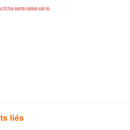
ur.fr/ma-sante-passe-par-le-
s liés