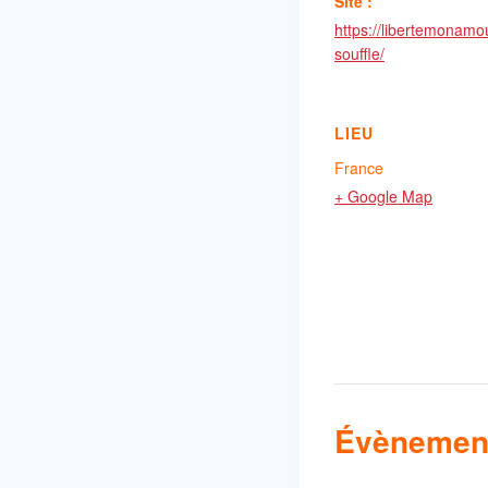
Site :
https://libertemonamo
souffle/
LIEU
France
+ Google Map
Évènement