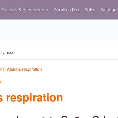
Séjours & Évènements
Services Pro
Soins
Boutiqu
t passé.
nt :
Ateliers respiration
s
s respiration