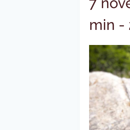
7 nov
min
-