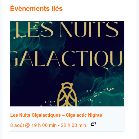
Évènements liés
Les Nuits Cigalactiques – Cigalactic Nights
8 août @ 19 h 00 min
-
22 h 00 min