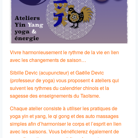
Vivre harmonieusement le rythme de la vie en lien
avec les changements de saison…
Sibille Devic (acupuncteur) et Gaëlle Devic
(professeur de yoga) vous proposent 4 ateliers qui
suivent les rythmes du calendrier chinois et la
sagesse des enseignements du Taoïsme.
Chaque atelier consiste à utiliser les pratiques de
yoga yin et yang, le qi gong et des auto massages
simples afin d’harmoniser le corps et l’esprit en lien
avec les saisons. Vous bénéficierez également de