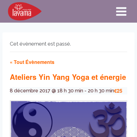
Aller
au
contenu
Cet évènement est passé.
« Tout Évènements
Ateliers Yin Yang Yoga et énergie
€25
8 décembre 2017 @ 18 h 30 min
-
20 h 30 min