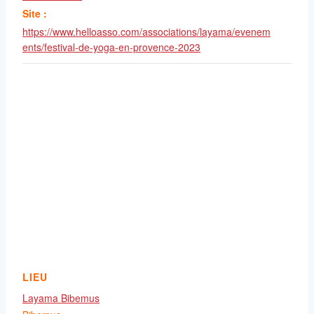
Site :
https://www.helloasso.com/associations/layama/evenem
ents/festival-de-yoga-en-provence-2023
LIEU
Layama Bibemus