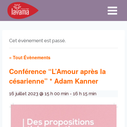
Aller
au
contenu
Cet évènement est passé.
« Tout Évènements
Conférence “L’Amour après la
césarienne” * Adam Kanner
16 juillet 2023 @ 15 h 00 min
-
16 h 15 min