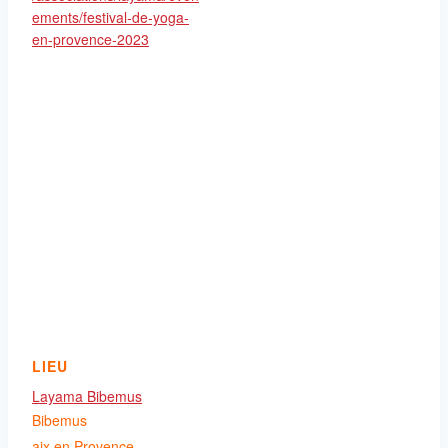
ements/festival-de-yoga-
en-provence-2023
LIEU
Layama Bibemus
Bibemus
aix en Provence
,