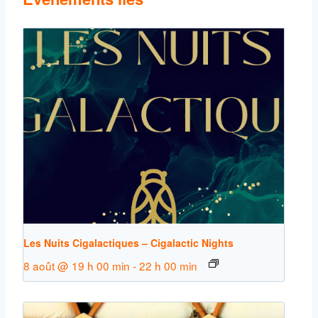
Les Nuits Cigalactiques – Cigalactic Nights
8 août @ 19 h 00 min
-
22 h 00 min