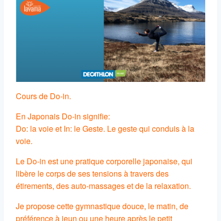
Cours de Do-in.
En Japonais Do-in signifie:
Do: la voie et In: le Geste. Le geste qui conduis à la
voie.
Le Do-in est une pratique corporelle japonaise, qui
libère le corps de ses tensions à travers des
étirements, des auto-massages et de la relaxation.
Je propose cette gymnastique douce, le matin, de
préférence à jeun ou une heure après le petit