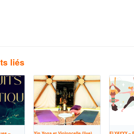
s liés
ues –
Yin Yoga et Violoncelle (live)
FLYAYYY – F