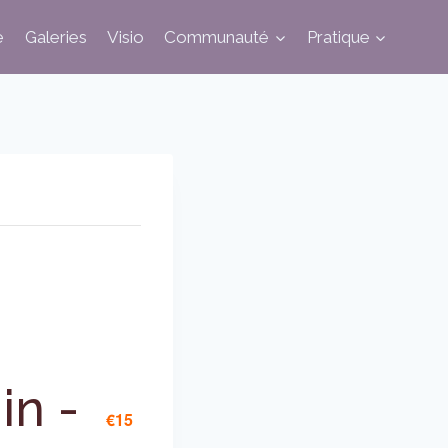
e
Galeries
Visio
Communauté
Pratique
in
-
€15