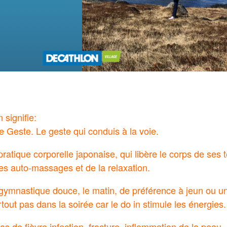
 signifie:
 le Geste. Le geste qui conduis à la voie.
ratique corporelle japonaise, qui libère le corps de ses 
es auto-massages et de la relaxation.
gymnastique douce, le matin, de préférence à jeun ou u
rtout pas dans la soirée car le do in stimule les énergies.
s de fièvre infection, fracture, inflammation de la peau.