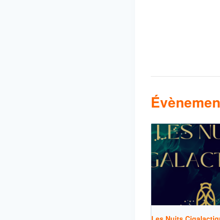
Évènement
Les Nuits Cigalactiq