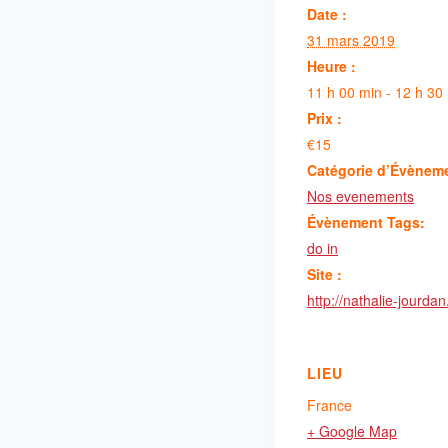
Date :
31 mars 2019
Heure :
11 h 00 min - 12 h 30
Prix :
€15
Catégorie d’Évènem
Nos evenements
Évènement Tags:
do in
Site :
http://nathalie-jourda
LIEU
France
+ Google Map