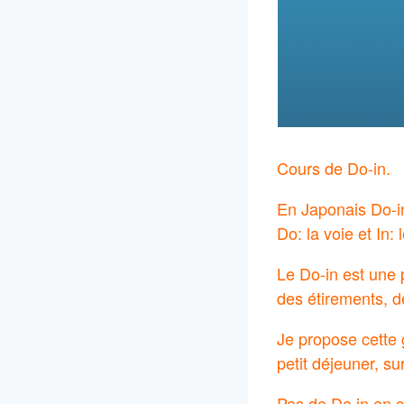
Cours de Do-in.
En Japonais Do-in
Do: la voie et In:
Le Do-in est une p
des étirements, d
Je propose cette 
petit déjeuner, su
Pas de Do in en ca