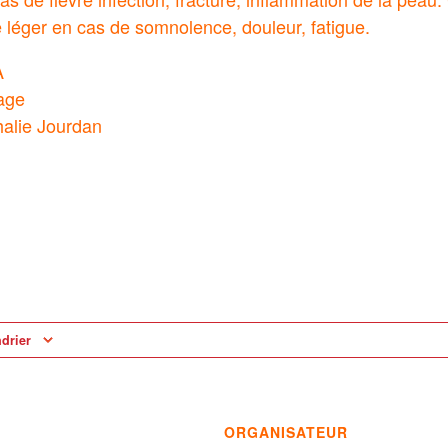
 léger en cas de somnolence, douleur, fatigue.
A
age
halie Jourdan
ndrier
ORGANISATEUR