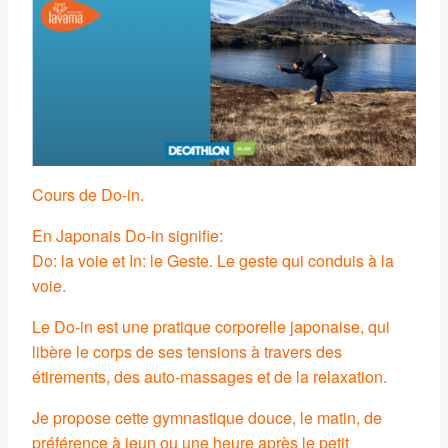
Cours de Do-in.
En Japonais Do-in signifie:
Do: la voie et In: le Geste. Le geste qui conduis à la
voie.
Le Do-in est une pratique corporelle japonaise, qui
libère le corps de ses tensions à travers des
étirements, des auto-massages et de la relaxation.
Je propose cette gymnastique douce, le matin, de
préférence à jeun ou une heure après le petit