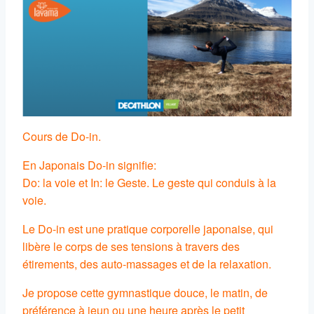
Cours de Do-in.
En Japonais Do-in signifie:
Do: la voie et In: le Geste. Le geste qui conduis à la
voie.
Le Do-in est une pratique corporelle japonaise, qui
libère le corps de ses tensions à travers des
étirements, des auto-massages et de la relaxation.
Je propose cette gymnastique douce, le matin, de
préférence à jeun ou une heure après le petit