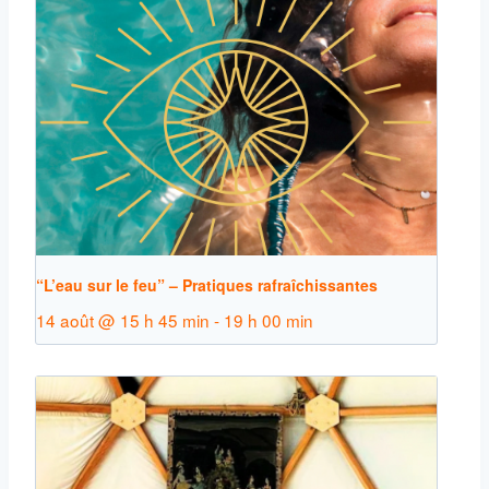
“L’eau sur le feu” – Pratiques rafraîchissantes
14 août @ 15 h 45 min
-
19 h 00 min