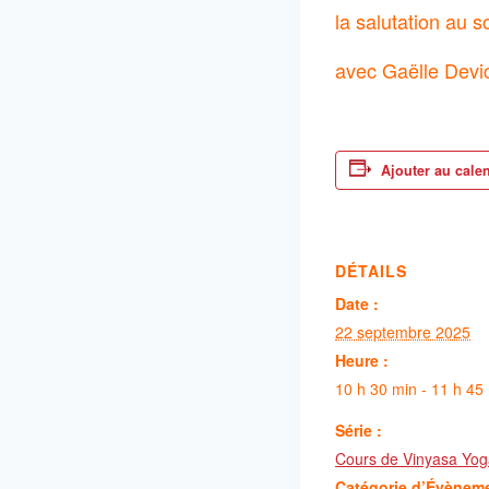
la salutation au so
avec Gaëlle Devi
Ajouter au cale
DÉTAILS
Date :
22 septembre 2025
Heure :
10 h 30 min - 11 h 45
Série :
Cours de Vinyasa Yog
Catégorie d’Évènem