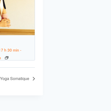
n
17 h 30 min
-
n
Yoga Somatique