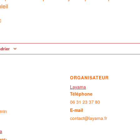
leil
c
ndrier
ORGANISATEUR
Layama
Téléphone
06 31 23 37 80
E-mail
 min
contact@layama.fr
a
ent: