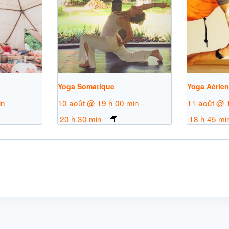
Yoga Somatique
Yoga Aérie
in
-
10 août @ 19 h 00 min
-
11 août @ 
20 h 30 min
18 h 45 mi