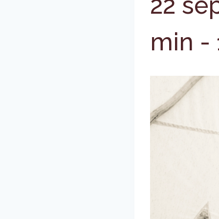
22 se
min
-