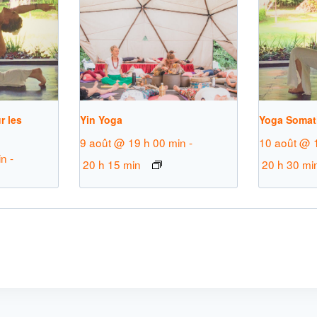
r les
Yin Yoga
Yoga Somat
9 août @ 19 h 00 min
-
10 août @ 
in
-
20 h 15 min
20 h 30 mi