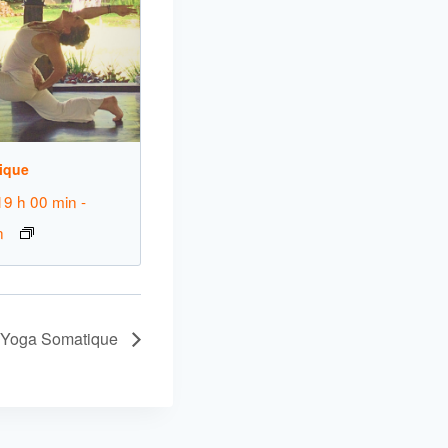
ique
19 h 00 min
-
n
Yoga Somatique