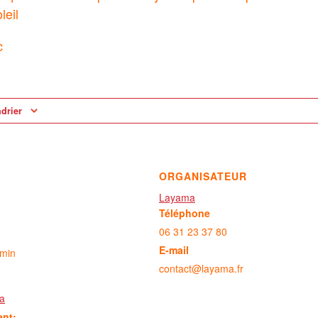
leil
c
ndrier
ORGANISATEUR
Layama
Téléphone
06 31 23 37 80
E-mail
 min
contact@layama.fr
a
ent: