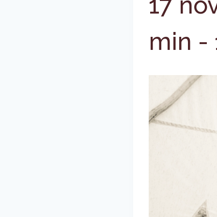
17 no
min
-