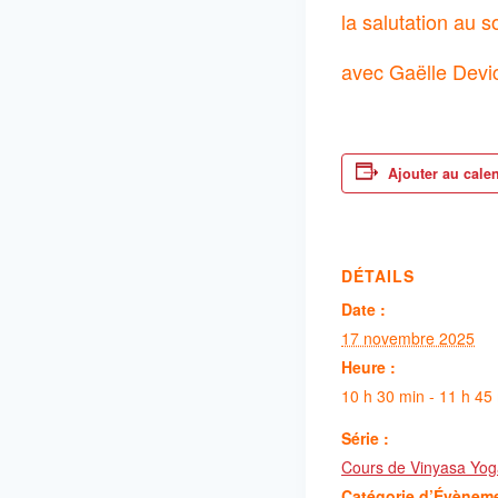
la salutation au so
avec Gaëlle Devi
Ajouter au cale
DÉTAILS
Date :
17 novembre 2025
Heure :
10 h 30 min - 11 h 45
Série :
Cours de Vinyasa Yog
Catégorie d’Évènem