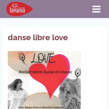
Aller
au
contenu
danse libre love