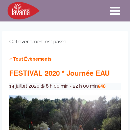
Aller
au
contenu
Cet évènement est passé.
« Tout Évènements
FESTIVAL 2020 * Journée EAU
€40
14 juillet 2020 @ 8 h 00 min
-
22 h 00 min