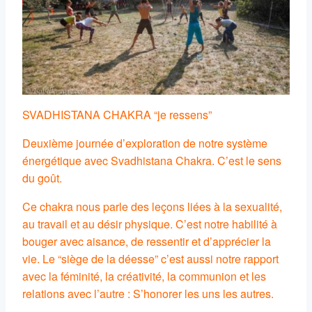
SVADHISTANA CHAKRA “je ressens”
Deuxième journée d’exploration de notre système
énergétique avec Svadhistana Chakra. C’est le sens
du goût.
Ce chakra nous parle des leçons liées à la sexualité,
au travail et au désir physique. C’est notre habilité à
bouger avec aisance, de ressentir et d’apprécier la
vie. Le “siège de la déesse” c’est aussi notre rapport
avec la féminité, la créativité, la communion et les
relations avec l’autre : S’honorer les uns les autres.