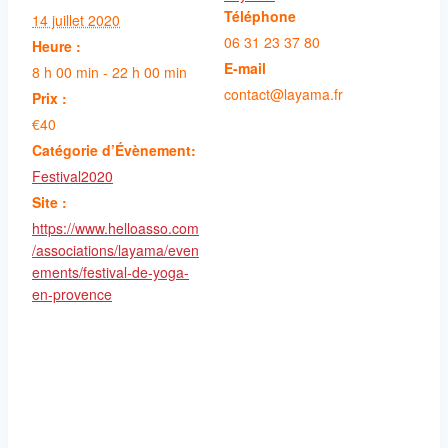
Téléphone
14 juillet 2020
06 31 23 37 80
Heure :
E-mail
8 h 00 min - 22 h 00 min
contact@layama.fr
Prix :
€40
Catégorie d’Évènement:
Festival2020
Site :
https://www.helloasso.com
/associations/layama/even
ements/festival-de-yoga-
en-provence