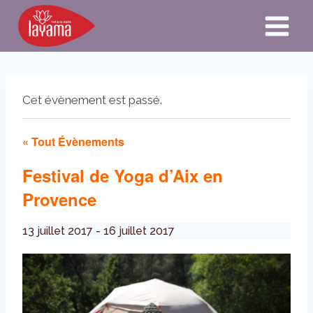
Aller
au
contenu
Cet évènement est passé.
« Tout Évènements
Festival de Yoga d’Aix en
Provence
13 juillet 2017
-
16 juillet 2017