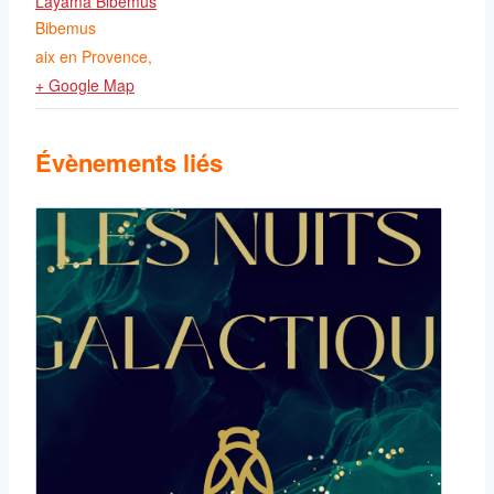
Layama Bibemus
Bibemus
aix en Provence
,
+ Google Map
Évènements liés