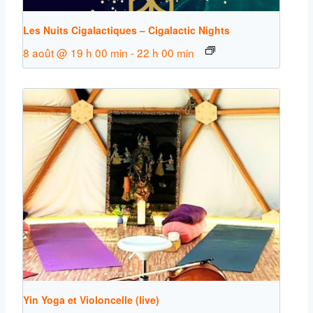
Les Nuits Cigalactiques – Cigalactic Nights
8 août @ 19 h 00 min
-
22 h 00 min
Yin Yoga et Violoncelle (live)