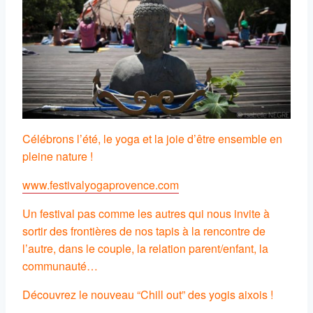
Célébrons l’été, le yoga et la joie d’être ensemble en
pleine nature !
www.festivalyogaprovence.com
Un festival pas comme les autres qui nous invite à
sortir des frontières de nos tapis à la rencontre de
l’autre, dans le couple, la relation parent/enfant, la
communauté…
Découvrez le nouveau “Chill out” des yogis aixois !