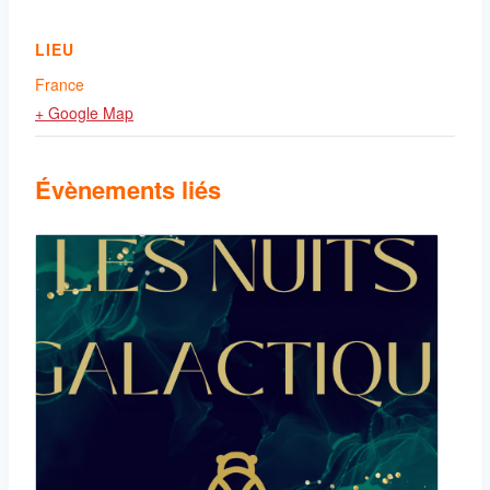
LIEU
France
+ Google Map
Évènements liés